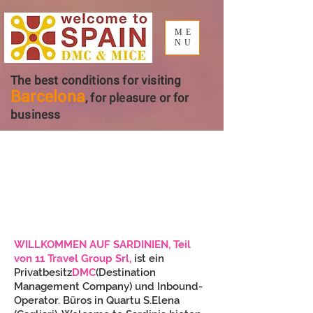
ME
NU
The best conditions for visiting
Barcelona
, ​​for pleasure or for
business
ÜBER UNS
INBOUND-OPERATOR
WILLKOMMEN AUF SARDINIEN, Teil
von 11 Travel Group Srl,
ist ein
Privatbesitz
DMC
(Destination
Management Company) und Inbound-
Operator.
Büros in Quartu S.Elena